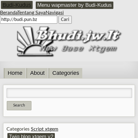
Budi-Kudus
Menu wapmaster by Budi-Kudus
Beranda
Tentang Saya
Navigasi
Home
About
Categories
Categories
Script xtgem
Twig blog xtgem v2