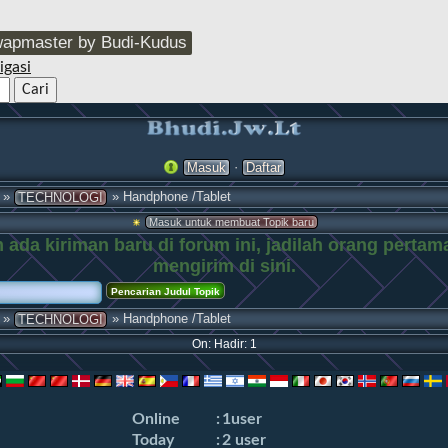
apmaster by Budi-Kudus
igasi
·
Masuk
Daftar
»
» Handphone /Tablet
TECHNOLOGI
Masuk untuk membuat Topik baru
 ada kiriman baru di forum ini, jadilah orang pertam
mengirim di sini.
»
» Handphone /Tablet
TECHNOLOGI
On: Hadir: 1
Online
:
1user
Today
:
2 user