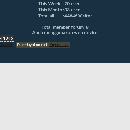
This Week
:
20 user
This Month
:
33 user
Total all
:
44846 Visitor
Total member forum: 8
Anda menggunakan web device
44846
KAJAR
.
Diberdayakan oleh
Xtgem.com