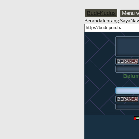
Budi-Kudus
Menu w
Beranda
Tentang Saya
Nav
BERANDA
Belum
BERANDA